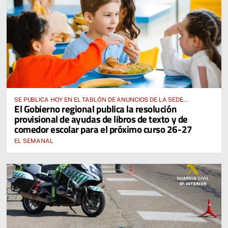
SE PUBLICA HOY EN EL TABLÓN DE ANUNCIOS DE LA SEDE
El Gobierno regional publica la resolución
ELECTRÓNICA DE LA JUNTA DE COMUNIDADES Y EN EL PORTAL DE
provisional de ayudas de libros de texto y de
EDUCACIÓN DE CASTILLA-LA MANCHA
comedor escolar para el próximo curso 26-27
EL SEMANAL