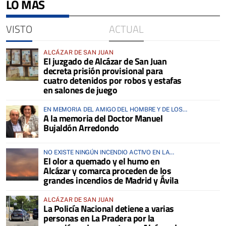
LO MÁS
VISTO
ACTUAL
ALCÁZAR DE SAN JUAN
El juzgado de Alcázar de San Juan
decreta prisión provisional para
cuatro detenidos por robos y estafas
en salones de juego
EN MEMORIA DEL AMIGO DEL HOMBRE Y DE LOS
A la memoria del Doctor Manuel
ANIMALES
Bujaldón Arredondo
NO EXISTE NINGÚN INCENDIO ACTIVO EN LA
El olor a quemado y el humo en
COMARCA
Alcázar y comarca proceden de los
grandes incendios de Madrid y Ávila
ALCÁZAR DE SAN JUAN
La Policía Nacional detiene a varias
personas en La Pradera por la