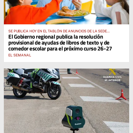
SE PUBLICA HOY EN EL TABLÓN DE ANUNCIOS DE LA SEDE
El Gobierno regional publica la resolución
ELECTRÓNICA DE LA JUNTA DE COMUNIDADES Y EN EL PORTAL DE
provisional de ayudas de libros de texto y de
EDUCACIÓN DE CASTILLA-LA MANCHA
comedor escolar para el próximo curso 26-27
EL SEMANAL