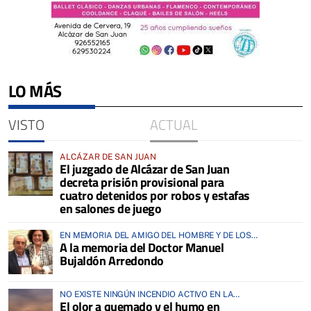
LO MÁS
VISTO
ACTUAL
ALCÁZAR DE SAN JUAN
El juzgado de Alcázar de San Juan
decreta prisión provisional para
cuatro detenidos por robos y estafas
en salones de juego
EN MEMORIA DEL AMIGO DEL HOMBRE Y DE LOS
A la memoria del Doctor Manuel
ANIMALES
Bujaldón Arredondo
NO EXISTE NINGÚN INCENDIO ACTIVO EN LA
El olor a quemado y el humo en
COMARCA