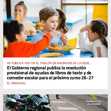
SE PUBLICA HOY EN EL TABLÓN DE ANUNCIOS DE LA SEDE
El Gobierno regional publica la resolución
ELECTRÓNICA DE LA JUNTA DE COMUNIDADES Y EN EL PORTAL DE
provisional de ayudas de libros de texto y de
EDUCACIÓN DE CASTILLA-LA MANCHA
comedor escolar para el próximo curso 26-27
EL SEMANAL