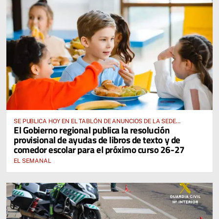
SE PUBLICA HOY EN EL TABLÓN DE ANUNCIOS DE LA SEDE
El Gobierno regional publica la resolución
ELECTRÓNICA DE LA JUNTA DE COMUNIDADES Y EN EL PORTAL DE
provisional de ayudas de libros de texto y de
EDUCACIÓN DE CASTILLA-LA MANCHA
comedor escolar para el próximo curso 26-27
EL SEMANAL