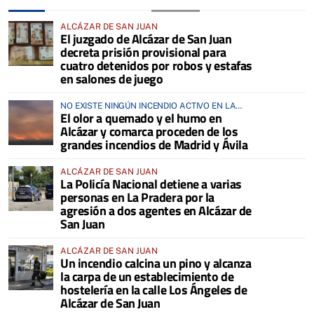
ALCÁZAR DE SAN JUAN
El juzgado de Alcázar de San Juan
decreta prisión provisional para
cuatro detenidos por robos y estafas
en salones de juego
NO EXISTE NINGÚN INCENDIO ACTIVO EN LA
El olor a quemado y el humo en
COMARCA
Alcázar y comarca proceden de los
grandes incendios de Madrid y Ávila
ALCÁZAR DE SAN JUAN
La Policía Nacional detiene a varias
personas en La Pradera por la
agresión a dos agentes en Alcázar de
San Juan
ALCÁZAR DE SAN JUAN
Un incendio calcina un pino y alcanza
la carpa de un establecimiento de
hostelería en la calle Los Ángeles de
Alcázar de San Juan