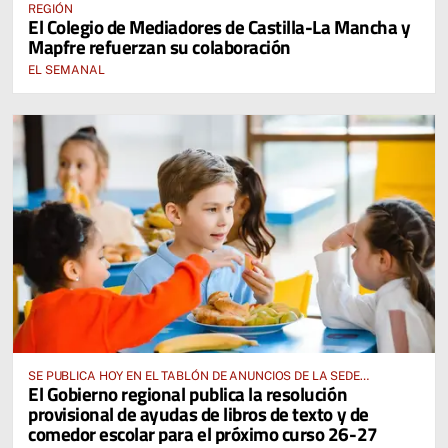
REGIÓN
El Colegio de Mediadores de Castilla-La Mancha y
Mapfre refuerzan su colaboración
EL SEMANAL
SE PUBLICA HOY EN EL TABLÓN DE ANUNCIOS DE LA SEDE
El Gobierno regional publica la resolución
ELECTRÓNICA DE LA JUNTA DE COMUNIDADES Y EN EL PORTAL DE
provisional de ayudas de libros de texto y de
EDUCACIÓN DE CASTILLA-LA MANCHA
comedor escolar para el próximo curso 26-27