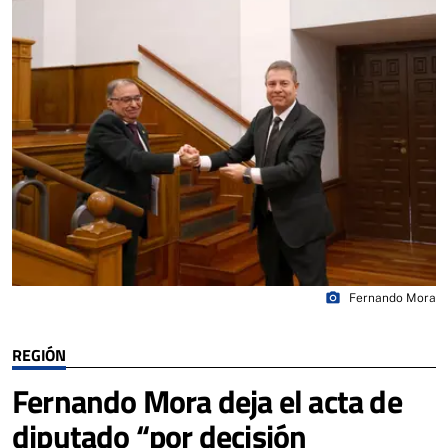
photo_camera
Fernando Mora
REGIÓN
Fernando Mora deja el acta de
diputado “por decisión