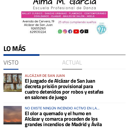
LO MÁS
VISTO
ACTUAL
ALCÁZAR DE SAN JUAN
El juzgado de Alcázar de San Juan
decreta prisión provisional para
cuatro detenidos por robos y estafas
en salones de juego
NO EXISTE NINGÚN INCENDIO ACTIVO EN LA
El olor a quemado y el humo en
COMARCA
Alcázar y comarca proceden de los
grandes incendios de Madrid y Ávila