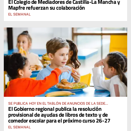
El Colegio de Mediadores de Castilla-La Mancha y
Mapfre refuerzan su colaboración
EL SEMANAL
SE PUBLICA HOY EN EL TABLÓN DE ANUNCIOS DE LA SEDE
El Gobierno regional publica la resolución
ELECTRÓNICA DE LA JUNTA DE COMUNIDADES Y EN EL PORTAL DE
provisional de ayudas de libros de texto y de
EDUCACIÓN DE CASTILLA-LA MANCHA
comedor escolar para el próximo curso 26-27
EL SEMANAL