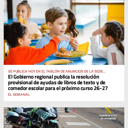
SE PUBLICA HOY EN EL TABLÓN DE ANUNCIOS DE LA SEDE
El Gobierno regional publica la resolución
ELECTRÓNICA DE LA JUNTA DE COMUNIDADES Y EN EL PORTAL DE
provisional de ayudas de libros de texto y de
EDUCACIÓN DE CASTILLA-LA MANCHA
comedor escolar para el próximo curso 26-27
EL SEMANAL