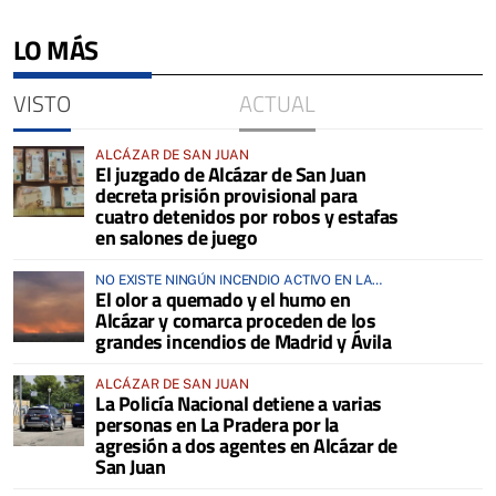
LO MÁS
VISTO
ACTUAL
ALCÁZAR DE SAN JUAN
El juzgado de Alcázar de San Juan
decreta prisión provisional para
cuatro detenidos por robos y estafas
en salones de juego
NO EXISTE NINGÚN INCENDIO ACTIVO EN LA
El olor a quemado y el humo en
COMARCA
Alcázar y comarca proceden de los
grandes incendios de Madrid y Ávila
ALCÁZAR DE SAN JUAN
La Policía Nacional detiene a varias
personas en La Pradera por la
agresión a dos agentes en Alcázar de
San Juan