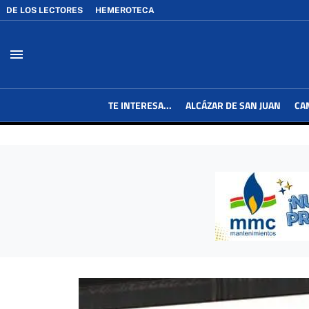
DE LOS LECTORES
HEMEROTECA
menu
TE INTERESA...
ALCÁZAR DE SAN JUAN
CA