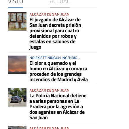
VISTO
ACTUAL
ALCÁZAR DE SAN JUAN
El juzgado de Alcázar de
San Juan decreta prisión
provisional para cuatro
detenidos por robos y
estafas en salones de
juego
NO EXISTE NINGÚN INCENDIO
El olor a quemado y el
ACTIVO EN LA COMARCA
humo en Alcázar y comarca
proceden de los grandes
incendios de Madrid y Ávila
ALCÁZAR DE SAN JUAN
La Policía Nacional detiene
a varias personas en La
Pradera por la agresión a
dos agentes en Alcázar de
San Juan
ALCÁZAR DE SAN JUAN