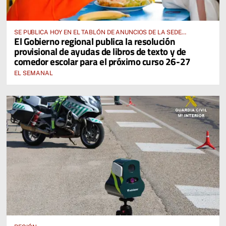
SE PUBLICA HOY EN EL TABLÓN DE ANUNCIOS DE LA SEDE
El Gobierno regional publica la resolución
ELECTRÓNICA DE LA JUNTA DE COMUNIDADES Y EN EL PORTAL DE
provisional de ayudas de libros de texto y de
EDUCACIÓN DE CASTILLA-LA MANCHA
comedor escolar para el próximo curso 26-27
EL SEMANAL