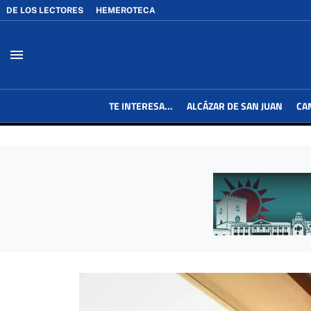
DE LOS LECTORES
HEMEROTECA
menu
TE INTERESA...
ALCÁZAR DE SAN JUAN
CA