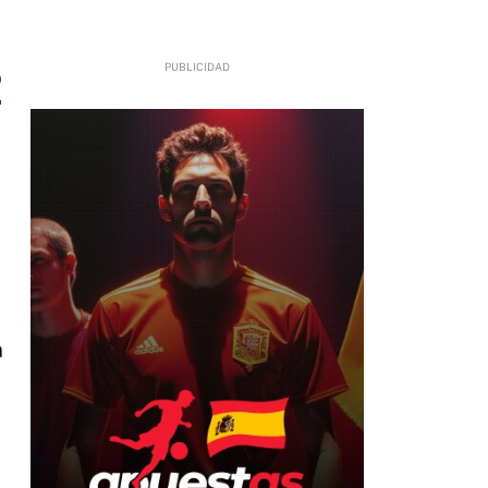
0
a
,