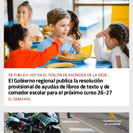
SE PUBLICA HOY EN EL TABLÓN DE ANUNCIOS DE LA SEDE
El Gobierno regional publica la resolución
ELECTRÓNICA DE LA JUNTA DE COMUNIDADES Y EN EL PORTAL DE
provisional de ayudas de libros de texto y de
EDUCACIÓN DE CASTILLA-LA MANCHA
comedor escolar para el próximo curso 26-27
EL SEMANAL