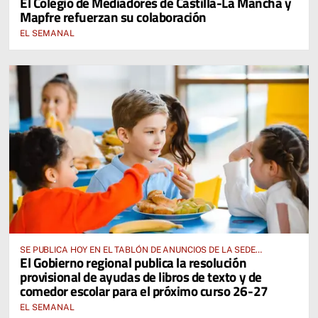
El Colegio de Mediadores de Castilla-La Mancha y
Mapfre refuerzan su colaboración
EL SEMANAL
SE PUBLICA HOY EN EL TABLÓN DE ANUNCIOS DE LA SEDE
El Gobierno regional publica la resolución
ELECTRÓNICA DE LA JUNTA DE COMUNIDADES Y EN EL PORTAL DE
provisional de ayudas de libros de texto y de
EDUCACIÓN DE CASTILLA-LA MANCHA
comedor escolar para el próximo curso 26-27
EL SEMANAL