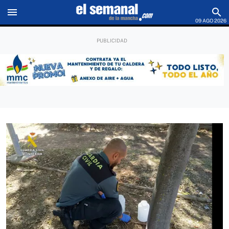
menu
search
09 AGO 2026