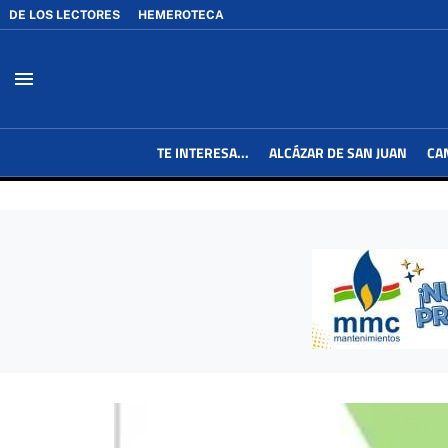
DE LOS LECTORES
HEMEROTECA
menu
TE INTERESA...
ALCÁZAR DE SAN JUAN
CA