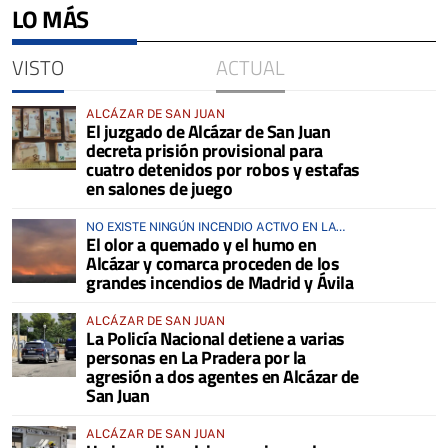
LO MÁS
VISTO
ACTUAL
ALCÁZAR DE SAN JUAN
El juzgado de Alcázar de San Juan
decreta prisión provisional para
cuatro detenidos por robos y estafas
en salones de juego
NO EXISTE NINGÚN INCENDIO ACTIVO EN LA
El olor a quemado y el humo en
COMARCA
Alcázar y comarca proceden de los
grandes incendios de Madrid y Ávila
ALCÁZAR DE SAN JUAN
La Policía Nacional detiene a varias
personas en La Pradera por la
agresión a dos agentes en Alcázar de
San Juan
ALCÁZAR DE SAN JUAN