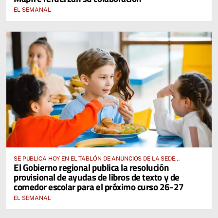
EL SEMANAL
SE PUBLICA HOY EN EL TABLÓN DE ANUNCIOS DE LA SEDE
El Gobierno regional publica la resolución
ELECTRÓNICA DE LA JUNTA DE COMUNIDADES Y EN EL PORTAL DE
provisional de ayudas de libros de texto y de
EDUCACIÓN DE CASTILLA-LA MANCHA
comedor escolar para el próximo curso 26-27
EL SEMANAL