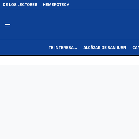
DE LOS LECTORES
HEMEROTECA
menu
TE INTERESA...
ALCÁZAR DE SAN JUAN
CA