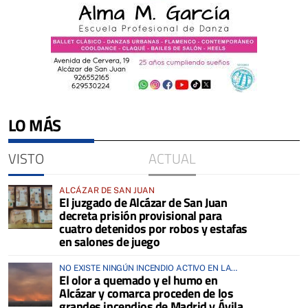
LO MÁS
VISTO
ACTUAL
ALCÁZAR DE SAN JUAN
El juzgado de Alcázar de San Juan
decreta prisión provisional para
cuatro detenidos por robos y estafas
en salones de juego
NO EXISTE NINGÚN INCENDIO ACTIVO EN LA
El olor a quemado y el humo en
COMARCA
Alcázar y comarca proceden de los
grandes incendios de Madrid y Ávila