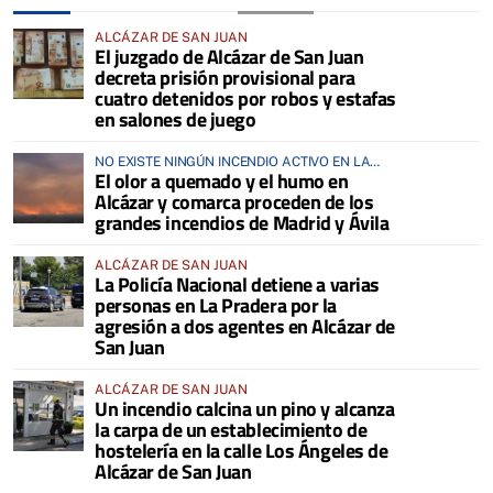
ALCÁZAR DE SAN JUAN
El juzgado de Alcázar de San Juan
decreta prisión provisional para
cuatro detenidos por robos y estafas
en salones de juego
NO EXISTE NINGÚN INCENDIO ACTIVO EN LA
El olor a quemado y el humo en
COMARCA
Alcázar y comarca proceden de los
grandes incendios de Madrid y Ávila
ALCÁZAR DE SAN JUAN
La Policía Nacional detiene a varias
personas en La Pradera por la
agresión a dos agentes en Alcázar de
San Juan
ALCÁZAR DE SAN JUAN
Un incendio calcina un pino y alcanza
la carpa de un establecimiento de
hostelería en la calle Los Ángeles de
Alcázar de San Juan