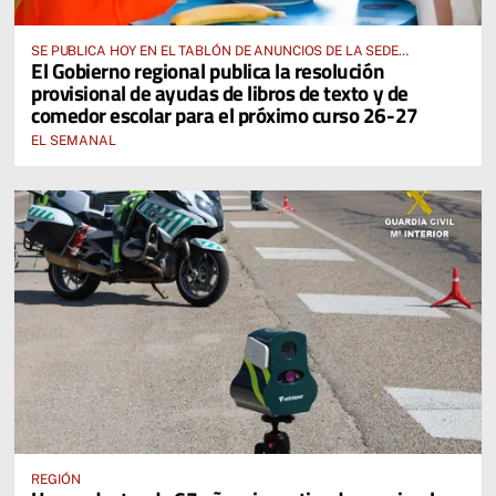
SE PUBLICA HOY EN EL TABLÓN DE ANUNCIOS DE LA SEDE
El Gobierno regional publica la resolución
ELECTRÓNICA DE LA JUNTA DE COMUNIDADES Y EN EL PORTAL DE
provisional de ayudas de libros de texto y de
EDUCACIÓN DE CASTILLA-LA MANCHA
comedor escolar para el próximo curso 26-27
EL SEMANAL
REGIÓN