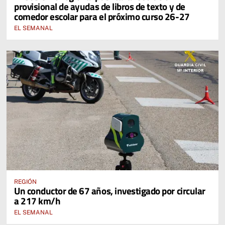
provisional de ayudas de libros de texto y de
EDUCACIÓN DE CASTILLA-LA MANCHA
comedor escolar para el próximo curso 26-27
EL SEMANAL
REGIÓN
Un conductor de 67 años, investigado por circular
a 217 km/h
EL SEMANAL