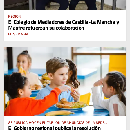
REGIÓN
El Colegio de Mediadores de Castilla-La Mancha y
Mapfre refuerzan su colaboración
EL SEMANAL
SE PUBLICA HOY EN EL TABLÓN DE ANUNCIOS DE LA SEDE
El Gobierno regional publica la resolución
ELECTRÓNICA DE LA JUNTA DE COMUNIDADES Y EN EL PORTAL DE