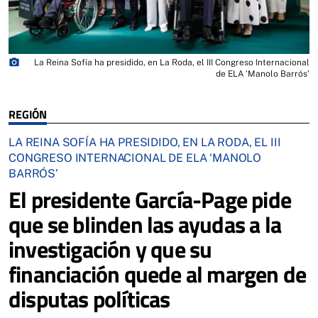
photo_camera
La Reina Sofía ha presidido, en La Roda, el III Congreso Internacional
de ELA ‘Manolo Barrós’
REGIÓN
LA REINA SOFÍA HA PRESIDIDO, EN LA RODA, EL III
CONGRESO INTERNACIONAL DE ELA ‘MANOLO
BARRÓS’
El presidente García-Page pide
que se blinden las ayudas a la
investigación y que su
financiación quede al margen de
disputas políticas