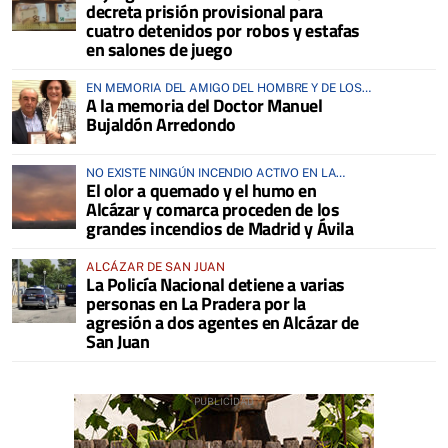
decreta prisión provisional para
cuatro detenidos por robos y estafas
en salones de juego
EN MEMORIA DEL AMIGO DEL HOMBRE Y DE LOS
A la memoria del Doctor Manuel
ANIMALES
Bujaldón Arredondo
NO EXISTE NINGÚN INCENDIO ACTIVO EN LA
El olor a quemado y el humo en
COMARCA
Alcázar y comarca proceden de los
grandes incendios de Madrid y Ávila
ALCÁZAR DE SAN JUAN
La Policía Nacional detiene a varias
personas en La Pradera por la
agresión a dos agentes en Alcázar de
San Juan