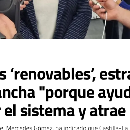
as ‘renovables’, est
ancha "porque ayud
 el sistema y atrae
le, Mercedes Gómez, ha indicado que Castilla-La 