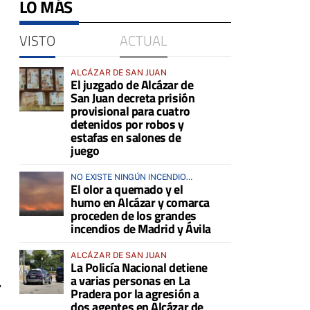
LO MÁS
VISTO
ACTUAL
ALCÁZAR DE SAN JUAN
El juzgado de Alcázar de
San Juan decreta prisión
provisional para cuatro
detenidos por robos y
estafas en salones de
juego
NO EXISTE NINGÚN INCENDIO
El olor a quemado y el
ACTIVO EN LA COMARCA
humo en Alcázar y comarca
proceden de los grandes
incendios de Madrid y Ávila
ALCÁZAR DE SAN JUAN
La Policía Nacional detiene
a varias personas en La
,
Pradera por la agresión a
dos agentes en Alcázar de