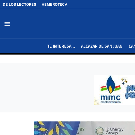
DE LOS LECTORES
HEMEROTECA
menu
TE INTERESA...
ALCÁZAR DE SAN JUAN
CA