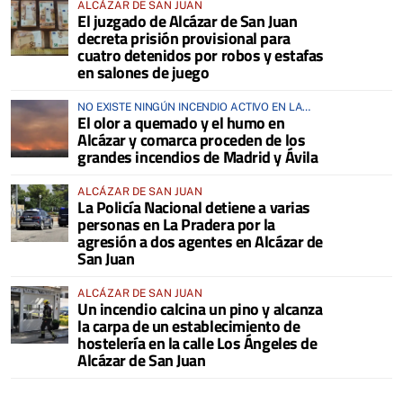
ALCÁZAR DE SAN JUAN
El juzgado de Alcázar de San Juan
decreta prisión provisional para
cuatro detenidos por robos y estafas
en salones de juego
NO EXISTE NINGÚN INCENDIO ACTIVO EN LA
El olor a quemado y el humo en
COMARCA
Alcázar y comarca proceden de los
grandes incendios de Madrid y Ávila
ALCÁZAR DE SAN JUAN
La Policía Nacional detiene a varias
personas en La Pradera por la
agresión a dos agentes en Alcázar de
San Juan
ALCÁZAR DE SAN JUAN
Un incendio calcina un pino y alcanza
la carpa de un establecimiento de
hostelería en la calle Los Ángeles de
Alcázar de San Juan