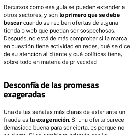
Recursos como esa guía se pueden extender a
otros sectores, y son
lo primero que se debe
buscar
cuando se reciben ofertas de alguna
tienda o web que puedan ser sospechosas.
Después, no está de más comprobar si la marca
en cuestión tiene actividad en redes, qué se dice
de su atención al cliente y qué políticas tiene,
sobre todo en materia de privacidad.
Desconfía de las promesas
exageradas
Una de las señales más claras de estar ante un
fraude es
la exageración
. Si una oferta parece
demasiado buena para ser cierta, es porque no