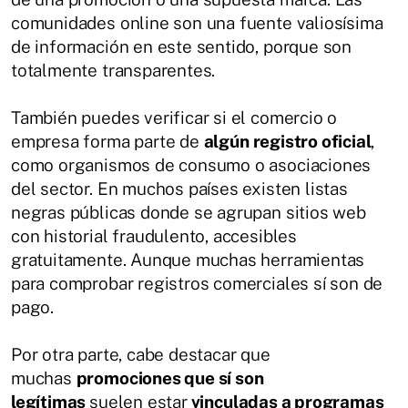
comunidades online son una fuente valiosísima
de información en este sentido, porque son
totalmente transparentes.
También puedes verificar si el comercio o
empresa forma parte de
algún registro oficial
,
como organismos de consumo o asociaciones
del sector. En muchos países existen listas
negras públicas donde se agrupan sitios web
con historial fraudulento, accesibles
gratuitamente. Aunque muchas herramientas
para comprobar registros comerciales sí son de
pago.
Por otra parte, cabe destacar que
muchas
promociones que sí son
legítimas
suelen estar
vinculadas a programas