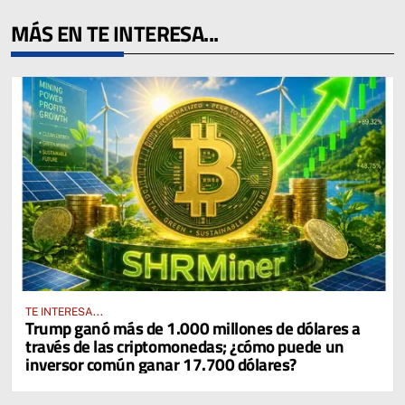
MÁS EN TE INTERESA...
TE INTERESA...
Trump ganó más de 1.000 millones de dólares a
través de las criptomonedas; ¿cómo puede un
inversor común ganar 17.700 dólares?