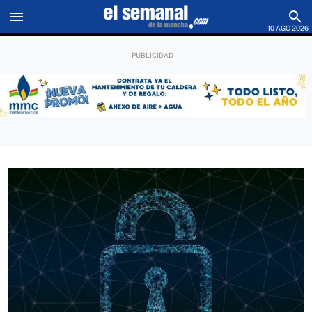
menu
search
10 AGO 2026