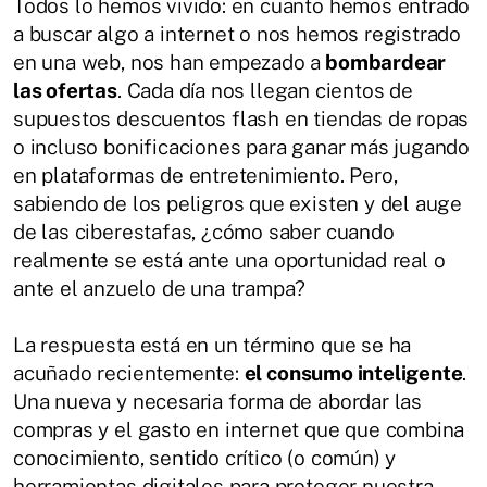
Todos lo hemos vivido: en cuanto hemos entrado
a buscar algo a internet o nos hemos registrado
en una web, nos han empezado a
bombardear
las ofertas
. Cada día nos llegan cientos de
supuestos descuentos flash en tiendas de ropas
o incluso bonificaciones para ganar más jugando
en plataformas de entretenimiento. Pero,
sabiendo de los peligros que existen y del auge
de las ciberestafas, ¿cómo saber cuando
realmente se está ante una oportunidad real o
ante el anzuelo de una trampa?
La respuesta está en un término que se ha
acuñado recientemente:
el consumo inteligente
.
Una nueva y necesaria forma de abordar las
compras y el gasto en internet que que combina
conocimiento, sentido crítico (o común) y
herramientas digitales para proteger nuestra