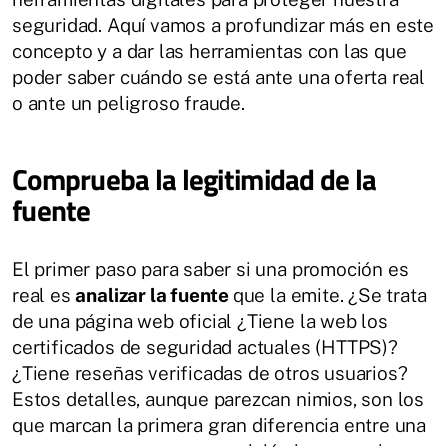
seguridad. Aquí vamos a profundizar más en este
concepto y a dar las herramientas con las que
poder saber cuándo se está ante una oferta real
o ante un peligroso fraude.
Comprueba la legitimidad de la
fuente
El primer paso para saber si una promoción es
real es
analizar la fuente
que la emite. ¿Se trata
de una página web oficial ¿Tiene la web los
certificados de seguridad actuales (HTTPS)?
¿Tiene reseñas verificadas de otros usuarios?
Estos detalles, aunque parezcan nimios, son los
que marcan la primera gran diferencia entre una