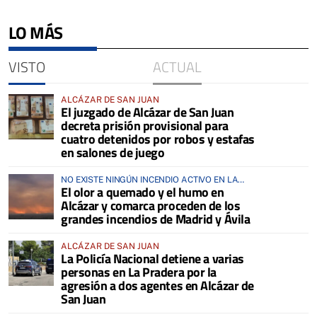
LO MÁS
VISTO
ACTUAL
ALCÁZAR DE SAN JUAN
El juzgado de Alcázar de San Juan
decreta prisión provisional para
cuatro detenidos por robos y estafas
en salones de juego
NO EXISTE NINGÚN INCENDIO ACTIVO EN LA
El olor a quemado y el humo en
COMARCA
Alcázar y comarca proceden de los
grandes incendios de Madrid y Ávila
ALCÁZAR DE SAN JUAN
La Policía Nacional detiene a varias
personas en La Pradera por la
agresión a dos agentes en Alcázar de
San Juan