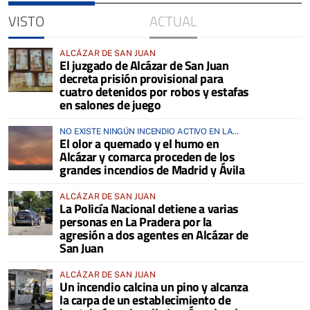
VISTO
ACTUAL
ALCÁZAR DE SAN JUAN
El juzgado de Alcázar de San Juan
decreta prisión provisional para
cuatro detenidos por robos y estafas
en salones de juego
NO EXISTE NINGÚN INCENDIO ACTIVO EN LA
El olor a quemado y el humo en
COMARCA
Alcázar y comarca proceden de los
grandes incendios de Madrid y Ávila
ALCÁZAR DE SAN JUAN
La Policía Nacional detiene a varias
personas en La Pradera por la
agresión a dos agentes en Alcázar de
San Juan
ALCÁZAR DE SAN JUAN
Un incendio calcina un pino y alcanza
la carpa de un establecimiento de