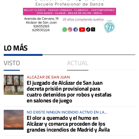
LO MÁS
VISTO
ACTUAL
ALCÁZAR DE SAN JUAN
El juzgado de Alcázar de San Juan
decreta prisión provisional para
cuatro detenidos por robos y estafas
en salones de juego
NO EXISTE NINGÚN INCENDIO ACTIVO EN LA
El olor a quemado y el humo en
COMARCA
Alcázar y comarca proceden de los
grandes incendios de Madrid y Ávila