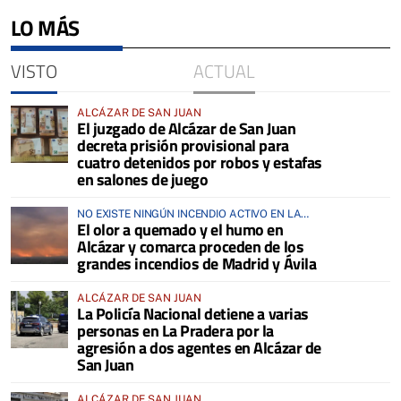
LO MÁS
VISTO
ACTUAL
ALCÁZAR DE SAN JUAN
El juzgado de Alcázar de San Juan
decreta prisión provisional para
cuatro detenidos por robos y estafas
en salones de juego
NO EXISTE NINGÚN INCENDIO ACTIVO EN LA
El olor a quemado y el humo en
COMARCA
Alcázar y comarca proceden de los
grandes incendios de Madrid y Ávila
ALCÁZAR DE SAN JUAN
La Policía Nacional detiene a varias
personas en La Pradera por la
agresión a dos agentes en Alcázar de
San Juan
ALCÁZAR DE SAN JUAN