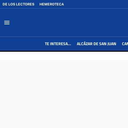
DE LOS LECTORES
HEMEROTECA
menu
TE INTERESA...
ALCÁZAR DE SAN JUAN
CA