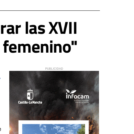
ar las XVII
n femenino"
9
e