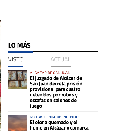
LO MÁS
VISTO
ACTUAL
ALCÁZAR DE SAN JUAN
El juzgado de Alcázar de
San Juan decreta prisión
provisional para cuatro
detenidos por robos y
estafas en salones de
juego
NO EXISTE NINGÚN INCENDIO
El olor a quemado y el
ACTIVO EN LA COMARCA
humo en Alcázar y comarca