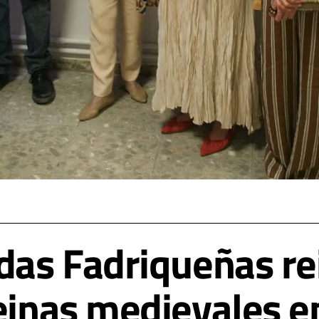
das Fadriqueñas re
einas medievales en