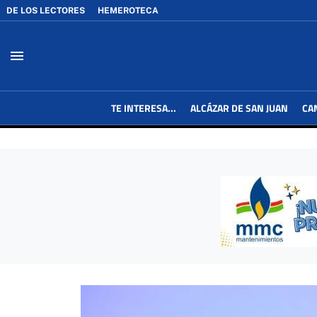
DE LOS LECTORES
HEMEROTECA
menu
TE INTERESA...
ALCÁZAR DE SAN JUAN
CA