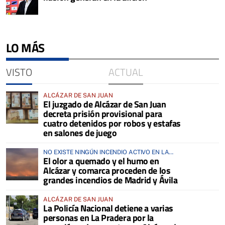
LO MÁS
VISTO
ACTUAL
ALCÁZAR DE SAN JUAN
El juzgado de Alcázar de San Juan
decreta prisión provisional para
cuatro detenidos por robos y estafas
en salones de juego
NO EXISTE NINGÚN INCENDIO ACTIVO EN LA
El olor a quemado y el humo en
COMARCA
Alcázar y comarca proceden de los
grandes incendios de Madrid y Ávila
ALCÁZAR DE SAN JUAN
La Policía Nacional detiene a varias
personas en La Pradera por la