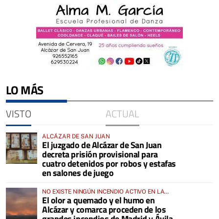
LO MÁS
VISTO
ACTUAL
ALCÁZAR DE SAN JUAN
El juzgado de Alcázar de San Juan
decreta prisión provisional para
cuatro detenidos por robos y estafas
en salones de juego
NO EXISTE NINGÚN INCENDIO ACTIVO EN LA
El olor a quemado y el humo en
COMARCA
Alcázar y comarca proceden de los
grandes incendios de Madrid y Ávila