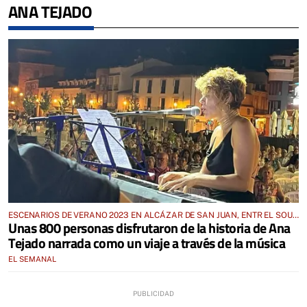
ANA TEJADO
ESCENARIOS DE VERANO 2023 EN ALCÁZAR DE SAN JUAN, ENTR EL SOUL
Unas 800 personas disfrutaron de la historia de Ana
Y EL JAZZ
Tejado narrada como un viaje a través de la música
EL SEMANAL