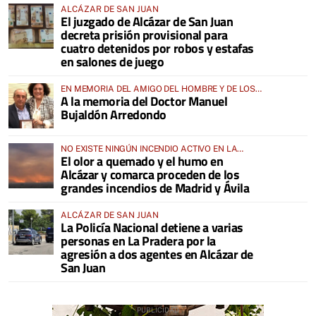
ALCÁZAR DE SAN JUAN
El juzgado de Alcázar de San Juan
decreta prisión provisional para
cuatro detenidos por robos y estafas
en salones de juego
EN MEMORIA DEL AMIGO DEL HOMBRE Y DE LOS
A la memoria del Doctor Manuel
ANIMALES
Bujaldón Arredondo
NO EXISTE NINGÚN INCENDIO ACTIVO EN LA
El olor a quemado y el humo en
COMARCA
Alcázar y comarca proceden de los
grandes incendios de Madrid y Ávila
ALCÁZAR DE SAN JUAN
La Policía Nacional detiene a varias
personas en La Pradera por la
agresión a dos agentes en Alcázar de
San Juan