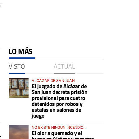
s
LO MÁS
VISTO
ACTUAL
ALCÁZAR DE SAN JUAN
El juzgado de Alcázar de
San Juan decreta prisión
provisional para cuatro
detenidos por robos y
estafas en salones de
juego
NO EXISTE NINGÚN INCENDIO
El olor a quemado y el
ACTIVO EN LA COMARCA
r
humo en Alcázar y comarca