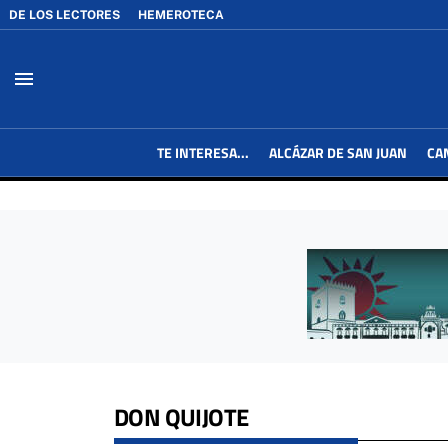
DE LOS LECTORES
HEMEROTECA
menu
TE INTERESA...
ALCÁZAR DE SAN JUAN
CA
DON QUIJOTE