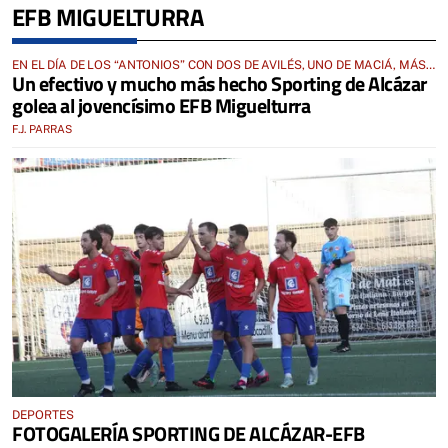
EFB MIGUELTURRA
EN EL DÍA DE LOS “ANTONIOS” CON DOS DE AVILÉS, UNO DE MACIÁ, MÁS
Un efectivo y mucho más hecho Sporting de Alcázar
QUINI Y JUANILLO
golea al jovencísimo EFB Miguelturra
F.J. PARRAS
DEPORTES
FOTOGALERÍA SPORTING DE ALCÁZAR-EFB