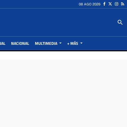
08 AGO 2026
search
NAL
NACIONAL
MULTIMEDIA
+ MÁS