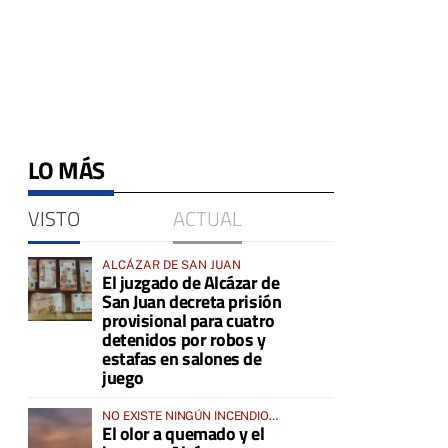
LO MÁS
VISTO
ACTUAL
ALCÁZAR DE SAN JUAN
El juzgado de Alcázar de
San Juan decreta prisión
provisional para cuatro
detenidos por robos y
estafas en salones de
juego
NO EXISTE NINGÚN INCENDIO
El olor a quemado y el
ACTIVO EN LA COMARCA