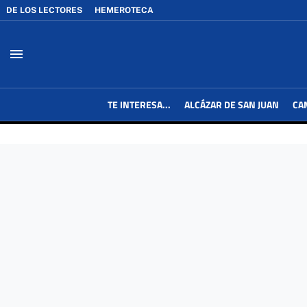
DE LOS LECTORES
HEMEROTECA
menu
TE INTERESA...
ALCÁZAR DE SAN JUAN
CA