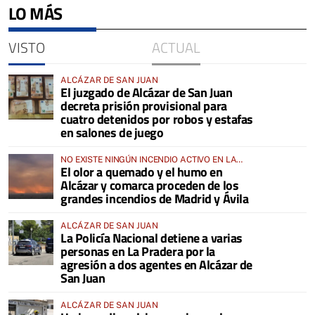
LO MÁS
VISTO
ACTUAL
ALCÁZAR DE SAN JUAN
El juzgado de Alcázar de San Juan
decreta prisión provisional para
cuatro detenidos por robos y estafas
en salones de juego
NO EXISTE NINGÚN INCENDIO ACTIVO EN LA
El olor a quemado y el humo en
COMARCA
Alcázar y comarca proceden de los
grandes incendios de Madrid y Ávila
ALCÁZAR DE SAN JUAN
La Policía Nacional detiene a varias
personas en La Pradera por la
agresión a dos agentes en Alcázar de
San Juan
ALCÁZAR DE SAN JUAN