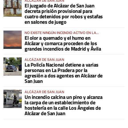
ALCÁZAR DE SAN JUAN
El juzgado de Alcázar de San Juan
decreta prisión provisional para
cuatro detenidos por robos y estafas
en salones de juego
NO EXISTE NINGÚN INCENDIO ACTIVO EN LA
El olor a quemado y el humo en
COMARCA
Alcázar y comarca proceden de los
grandes incendios de Madrid y Ávila
ALCÁZAR DE SAN JUAN
La Policía Nacional detiene a varias
personas en La Pradera por la
agresión a dos agentes en Alcázar de
San Juan
ALCÁZAR DE SAN JUAN
Un incendio calcina un pino y alcanza
la carpa de un establecimiento de
hostelería en la calle Los Ángeles de
Alcázar de San Juan