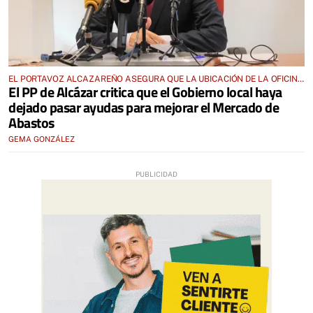
EL PORTAVOZ ALCAZAREÑO ASEGURA QUE LA UBICACIÓN DE LA OFICINA
El PP de Alcázar critica que el Gobierno local haya
DE TURISMO “NO PUEDE SER ESA”
dejado pasar ayudas para mejorar el Mercado de
Abastos
GEMA GONZÁLEZ