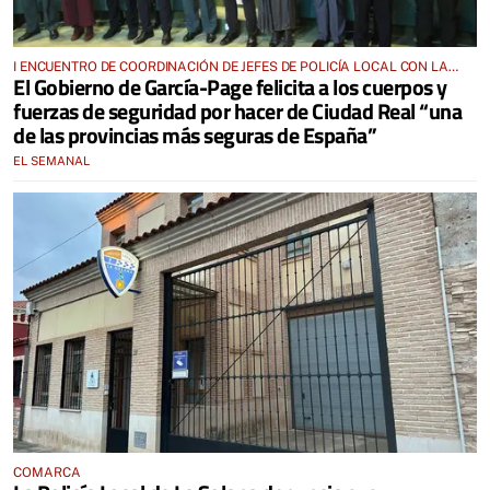
I ENCUENTRO DE COORDINACIÓN DE JEFES DE POLICÍA LOCAL CON LA
El Gobierno de García-Page felicita a los cuerpos y
GUARDIA CIVIL DE CIUDAD REAL
fuerzas de seguridad por hacer de Ciudad Real “una
de las provincias más seguras de España”
EL SEMANAL
COMARCA