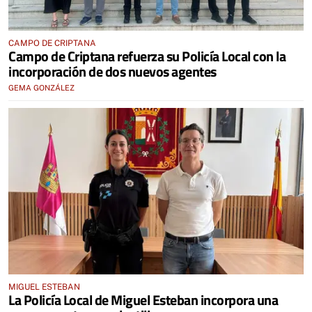
CAMPO DE CRIPTANA
Campo de Criptana refuerza su Policía Local con la
incorporación de dos nuevos agentes
GEMA GONZÁLEZ
MIGUEL ESTEBAN
La Policía Local de Miguel Esteban incorpora una