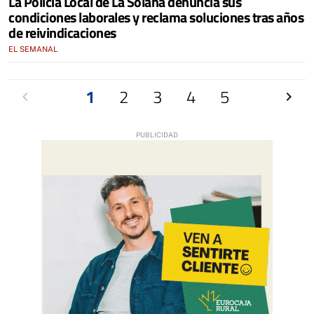
La Policía Local de La Solana denuncia sus
condiciones laborales y reclama soluciones tras años
de reivindicaciones
EL SEMANAL
Anterior
1
2
3
4
5
Siguien