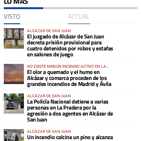
LO MÁS
VISTO
ACTUAL
ALCÁZAR DE SAN JUAN
El juzgado de Alcázar de San Juan
decreta prisión provisional para
cuatro detenidos por robos y estafas
en salones de juego
NO EXISTE NINGÚN INCENDIO ACTIVO EN LA
El olor a quemado y el humo en
COMARCA
Alcázar y comarca proceden de los
grandes incendios de Madrid y Ávila
ALCÁZAR DE SAN JUAN
La Policía Nacional detiene a varias
personas en La Pradera por la
agresión a dos agentes en Alcázar de
San Juan
ALCÁZAR DE SAN JUAN
Un incendio calcina un pino y alcanza