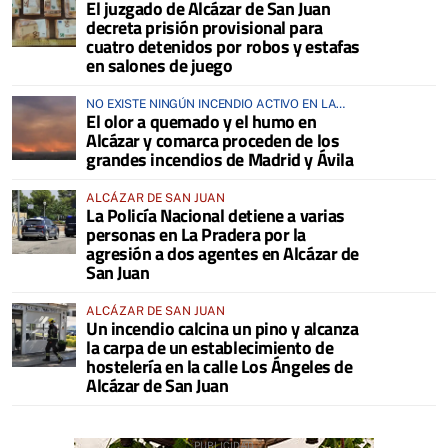
El juzgado de Alcázar de San Juan
decreta prisión provisional para
cuatro detenidos por robos y estafas
en salones de juego
NO EXISTE NINGÚN INCENDIO ACTIVO EN LA
El olor a quemado y el humo en
COMARCA
Alcázar y comarca proceden de los
grandes incendios de Madrid y Ávila
ALCÁZAR DE SAN JUAN
La Policía Nacional detiene a varias
personas en La Pradera por la
agresión a dos agentes en Alcázar de
San Juan
ALCÁZAR DE SAN JUAN
Un incendio calcina un pino y alcanza
la carpa de un establecimiento de
hostelería en la calle Los Ángeles de
Alcázar de San Juan