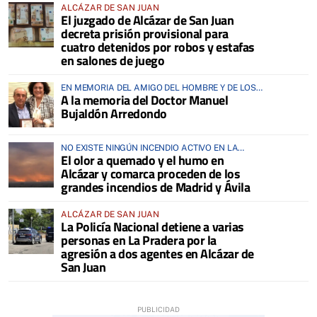
ALCÁZAR DE SAN JUAN
El juzgado de Alcázar de San Juan
decreta prisión provisional para
cuatro detenidos por robos y estafas
en salones de juego
EN MEMORIA DEL AMIGO DEL HOMBRE Y DE LOS
A la memoria del Doctor Manuel
ANIMALES
Bujaldón Arredondo
NO EXISTE NINGÚN INCENDIO ACTIVO EN LA
El olor a quemado y el humo en
COMARCA
Alcázar y comarca proceden de los
grandes incendios de Madrid y Ávila
ALCÁZAR DE SAN JUAN
La Policía Nacional detiene a varias
personas en La Pradera por la
agresión a dos agentes en Alcázar de
San Juan