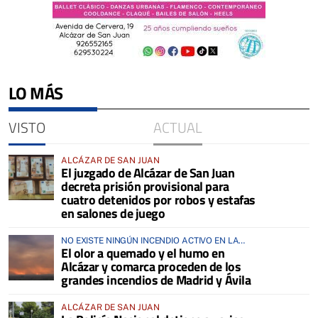
LO MÁS
VISTO
ACTUAL
ALCÁZAR DE SAN JUAN
El juzgado de Alcázar de San Juan
decreta prisión provisional para
cuatro detenidos por robos y estafas
en salones de juego
NO EXISTE NINGÚN INCENDIO ACTIVO EN LA
El olor a quemado y el humo en
COMARCA
Alcázar y comarca proceden de los
grandes incendios de Madrid y Ávila
ALCÁZAR DE SAN JUAN