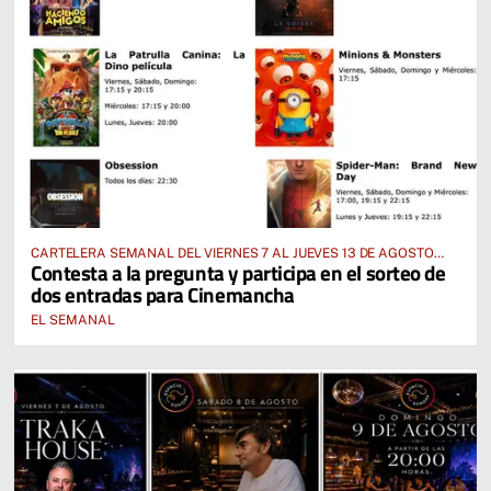
CARTELERA SEMANAL DEL VIERNES 7 AL JUEVES 13 DE AGOSTO
Contesta a la pregunta y participa en el sorteo de
2026
dos entradas para Cinemancha
EL SEMANAL