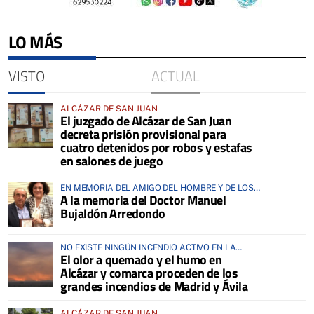
LO MÁS
VISTO
ACTUAL
ALCÁZAR DE SAN JUAN
El juzgado de Alcázar de San Juan
decreta prisión provisional para
cuatro detenidos por robos y estafas
en salones de juego
EN MEMORIA DEL AMIGO DEL HOMBRE Y DE LOS
A la memoria del Doctor Manuel
ANIMALES
Bujaldón Arredondo
NO EXISTE NINGÚN INCENDIO ACTIVO EN LA
El olor a quemado y el humo en
COMARCA
Alcázar y comarca proceden de los
grandes incendios de Madrid y Ávila
ALCÁZAR DE SAN JUAN