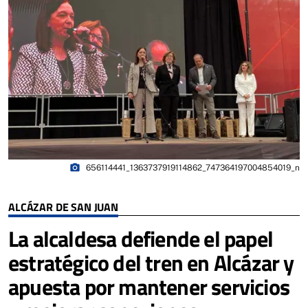
photo_camera
656114441_1363737919114862_747364197004854019_n
ALCÁZAR DE SAN JUAN
La alcaldesa defiende el papel
estratégico del tren en Alcázar y
apuesta por mantener servicios