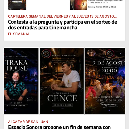
CARTELERA SEMANAL DEL VIERNES 7 AL JUEVES 13 DE AGOSTO
Contesta a la pregunta y participa en el sorteo de
2026
dos entradas para Cinemancha
EL SEMANAL
ALCÁZAR DE SAN JUAN
Espacio Sonora propone un fin de semana con