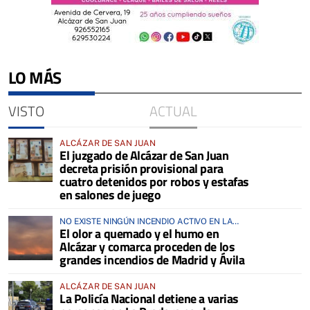
LO MÁS
VISTO
ACTUAL
ALCÁZAR DE SAN JUAN
El juzgado de Alcázar de San Juan
decreta prisión provisional para
cuatro detenidos por robos y estafas
en salones de juego
NO EXISTE NINGÚN INCENDIO ACTIVO EN LA
El olor a quemado y el humo en
COMARCA
Alcázar y comarca proceden de los
grandes incendios de Madrid y Ávila
ALCÁZAR DE SAN JUAN
La Policía Nacional detiene a varias