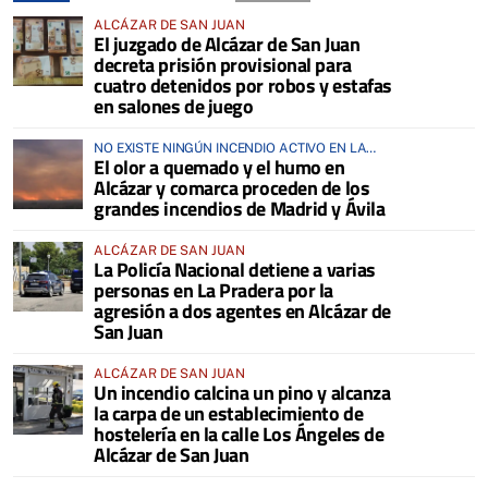
ALCÁZAR DE SAN JUAN
El juzgado de Alcázar de San Juan
decreta prisión provisional para
cuatro detenidos por robos y estafas
en salones de juego
NO EXISTE NINGÚN INCENDIO ACTIVO EN LA
El olor a quemado y el humo en
COMARCA
Alcázar y comarca proceden de los
grandes incendios de Madrid y Ávila
ALCÁZAR DE SAN JUAN
La Policía Nacional detiene a varias
personas en La Pradera por la
agresión a dos agentes en Alcázar de
San Juan
ALCÁZAR DE SAN JUAN
Un incendio calcina un pino y alcanza
la carpa de un establecimiento de
hostelería en la calle Los Ángeles de
Alcázar de San Juan