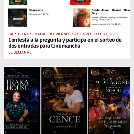
CARTELERA SEMANAL DEL VIERNES 7 AL JUEVES 13 DE AGOSTO
Contesta a la pregunta y participa en el sorteo de
2026
dos entradas para Cinemancha
EL SEMANAL