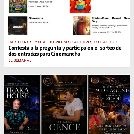
CARTELERA SEMANAL DEL VIERNES 7 AL JUEVES 13 DE AGOSTO
Contesta a la pregunta y participa en el sorteo de
2026
dos entradas para Cinemancha
EL SEMANAL