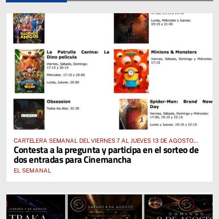
CARTELERA SEMANAL DEL VIERNES 7 AL JUEVES 13 DE AGOSTO
Contesta a la pregunta y participa en el sorteo de
2026
dos entradas para Cinemancha
EL SEMANAL