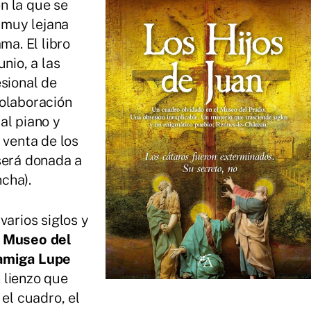
n la que se
a muy lejana
ma. El libro
nio, a las
esional de
colaboración
al piano y
 venta de los
será donada a
cha).
varios siglos y
l Museo del
amiga Lupe
 lienzo que
 el cuadro, el