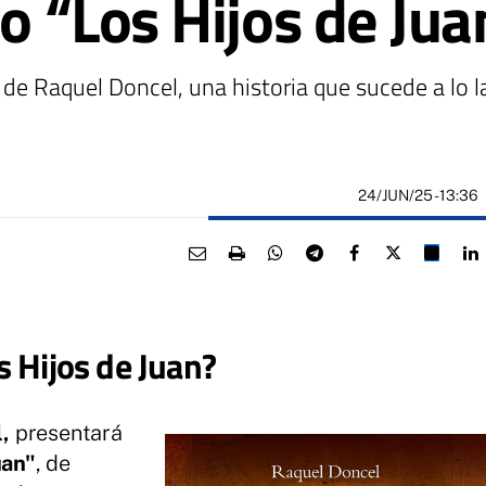
ro “Los Hijos de Jua
 de Raquel Doncel, una historia que sucede a lo l
24/JUN/25
- 13:36
 Hijos de Juan?
l,
presentará
uan"
, de