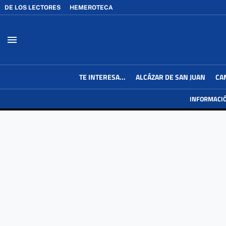
DE LOS LECTORES
HEMEROTECA
menu
TE INTERESA...
ALCÁZAR DE SAN JUAN
CA
INFORMACI