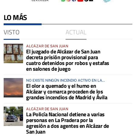
LO MÁS
VISTO
ACTUAL
ALCÁZAR DE SAN JUAN
El juzgado de Alcázar de San Juan
decreta prisión provisional para
cuatro detenidos por robos y estafas
en salones de juego
NO EXISTE NINGÚN INCENDIO ACTIVO EN LA
El olor a quemado y el humo en
COMARCA
Alcázar y comarca proceden de los
grandes incendios de Madrid y Ávila
ALCÁZAR DE SAN JUAN
La Policía Nacional detiene a varias
personas en La Pradera por la
agresión a dos agentes en Alcázar de
San Juan